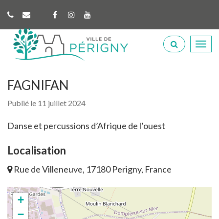
Gestion des traceurs
Lien
Lien
Lien
vers
vers
vers
Perigny
le
le
la
Aller
compte
compte
chaîne
à
Facebook
Instagram
Youtube
la
recherche
FAGNIFAN
Publié le 11 juillet 2024
Danse et percussions d’Afrique de l’ouest
Localisation
Rue de Villeneuve, 17180 Perigny, France
+
−