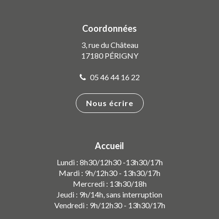
vers
vers
vers
le
le
la
compte
compte
chaîne
Coordonnées
Facebook
Instagram
Youtube
3, rue du Château
17180 PÉRIGNY
05 46 44 16 22
Nous écrire
Accueil
Lundi : 8h30/12h30 -13h30/17h
Mardi : 9h/12h30 - 13h30/17h
Mercredi : 13h30/18h
Jeudi : 9h/14h, sans interruption
Vendredi : 9h/12h30 - 13h30/17h