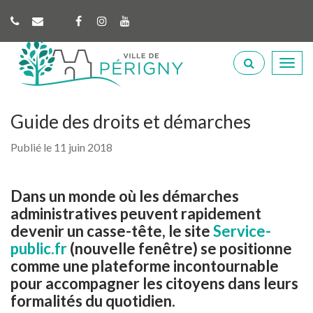
Gestion des traceurs
Lien
Lien
Lien
vers
vers
vers
Perigny
le
le
la
Aller
compte
compte
chaîne
à
Facebook
Instagram
Youtube
la
recherche
Guide des droits et démarches
Publié le 11 juin 2018
Dans un monde où les démarches
administratives peuvent rapidement
devenir un casse-tête, le site
Service-
public.fr
(nouvelle fenêtre) se positionne
comme une plateforme incontournable
pour accompagner les citoyens dans leurs
formalités du quotidien.