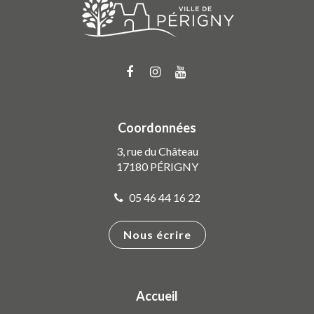
Lien
Lien
Lien
vers
vers
vers
le
le
la
compte
compte
chaîne
Coordonnées
Facebook
Instagram
Youtube
3, rue du Château
17180 PÉRIGNY
05 46 44 16 22
Nous écrire
Accueil