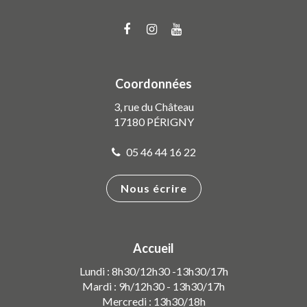
Lien
Lien
Lien
vers
vers
vers
le
le
la
compte
compte
chaîne
Coordonnées
Facebook
Instagram
Youtube
3, rue du Château
17180 PÉRIGNY
05 46 44 16 22
Nous écrire
Accueil
Lundi : 8h30/12h30 -13h30/17h
Mardi : 9h/12h30 - 13h30/17h
Mercredi : 13h30/18h