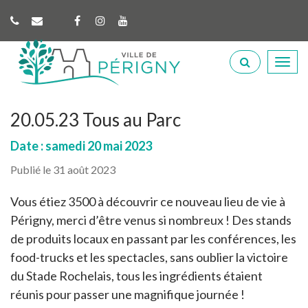
Gestion des traceurs
Lien
Lien
Lien
vers
vers
vers
Perigny
le
le
la
Aller
compte
compte
chaîne
à
Facebook
Instagram
Youtube
la
recherche
20.05.23 Tous au Parc
Date : samedi 20 mai 2023
Publié le 31 août 2023
Vous étiez 3500 à découvrir ce nouveau lieu de vie à
Périgny, merci d’être venus si nombreux ! Des stands
de produits locaux en passant par les conférences, les
food-trucks et les spectacles, sans oublier la victoire
du Stade Rochelais, tous les ingrédients étaient
réunis pour passer une magnifique journée !