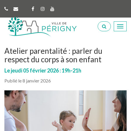
Gestion des traceurs
Lien
Lien
Lien
vers
vers
vers
Perigny
le
le
la
Aller
compte
compte
chaîne
à
Facebook
Instagram
Youtube
la
recherche
Atelier parentalité : parler du
respect du corps à son enfant
Le
jeudi 05
février
2026
: 19h-21h
Publié le 8 janvier 2026