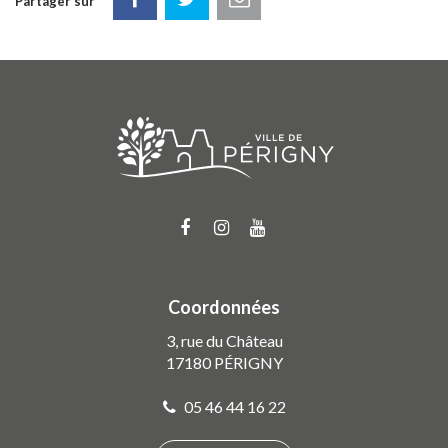
Partager sur
Lien
Lien
Lien
vers
vers
vers
le
le
la
compte
compte
chaîne
Coordonnées
Facebook
Instagram
Youtube
3, rue du Château
17180 PÉRIGNY
05 46 44 16 22